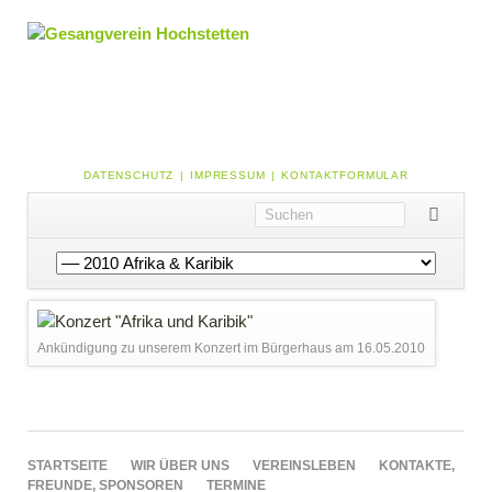
NAVIGATION
DATENSCHUTZ
IMPRESSUM
KONTAKTFORMULAR
ÜBERSPRINGEN
Navigation
überspringen
Ankündigung zu unserem Konzert im Bürgerhaus am 16.05.2010
NAVIGATION
STARTSEITE
WIR ÜBER UNS
VEREINSLEBEN
KONTAKTE,
ÜBERSPRINGEN
FREUNDE, SPONSOREN
TERMINE